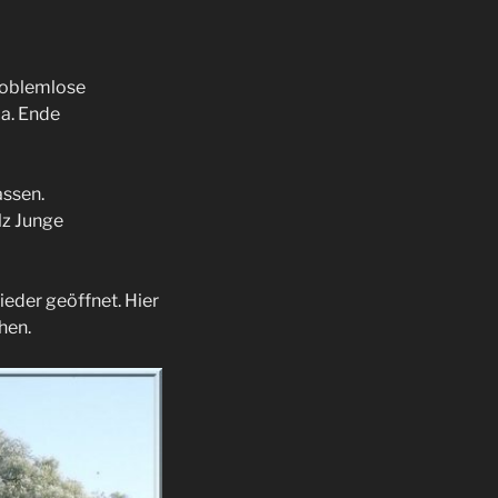
problemlose
ca. Ende
assen.
lz Junge
ieder geöffnet. Hier
hen.