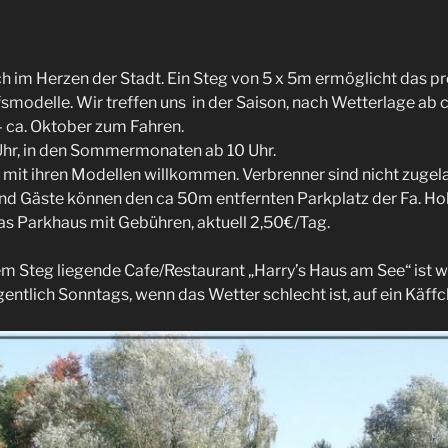
ch im Herzen der Stadt. Ein Steg von 5 x 5m ermöglicht das 
fsmodelle. Wir treffen uns in der Saison, nach Wetterlage ab 
 ca. Oktober zum Fahren.
Uhr, in den Sommermonaten ab 10 Uhr.
t mit ihren Modellen willkommen. Verbrenner sind nicht zugel
nd Gäste können den ca 50m entfernten Parkplatz der Fa. Ho
das Parkhaus mit Gebühren, aktuell 2,50€/Tag.
m Steg liegende Cafe/Restaurant „Harry’s Haus am See“ ist w
gentlich Sonntags, wenn das Wetter schlecht ist, auf ein Käffc