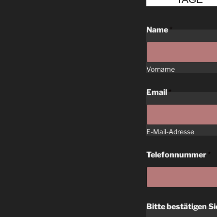
Name
*
Vorname
Email
*
E-Mail-Adresse
Telefonnummer
*
s
Bitte bestätigen Si
e